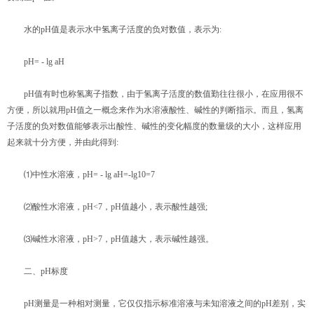
水的pH值是表示水中氢离子活度的负对数值，表示为:
pH= - lg aH
pH值有时也称氢离子指数，由于氢离子活度的数值勤往往很小，在应用很不
方便，所以就用pH值之一概念来作为水溶液酸性、碱性的判断指示。而且，氢离
子活度的负对数值能够表示出酸性、碱性的变化幅度的数量级的大小，这样应用
起来就十分方便，并由此得到:
⑴中性水溶液，pH= - lg aH=-lg10=7
⑵酸性水溶液，pH<7，pH值越小，表示酸性越强;
⑶碱性水溶液，pH>7，pH值越大，表示碱性越强。
二、pH标度
pH测量是一种相对测量，它仅仅指示标准溶液与未知溶液之间的pH差别，实