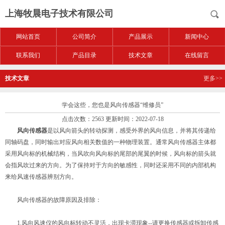
上海牧晨电子技术有限公司
网站首页
公司简介
产品展示
新闻中心
联系我们
产品目录
技术文章
在线留言
技术文章
更多>>
学会这些，您也是风向传感器“维修员”
点击次数：2563 更新时间：2022-07-18
风向传感器
是以风向箭头的转动探测，感受外界的风向信息，并将其传递给
同轴码盘，同时输出对应风向相关数值的一种物理装置。通常风向传感器主体都
采用风向标的机械结构，当风吹向风向标的尾部的尾翼的时候，风向标的箭头就
会指风吹过来的方向。为了保持对于方向的敏感性，同时还采用不同的内部机构
来给风速传感器辨别方向。
风向传感器的故障原因及排除：
1.风向风速仪的风向标转动不灵活，出现卡滞现象--请更换传感器或拆卸传感