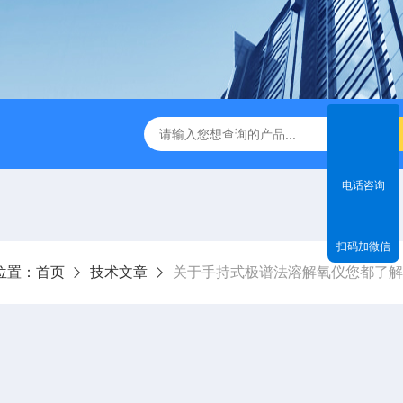
dge2CASELLA科赛乐个人声暴露计
PC-2200/2300进口
电话咨询
扫码加微信
位置：
首页
技术文章
关于手持式极谱法溶解氧仪您都了解