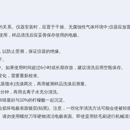
系。仪器安装时，应置于干燥、无腐蚀性气体环境中;仪器应放置在
定使用，样品清洗后应妥善保存使用的电极。
，以防止受潮，保证仪器的绝缘。
干。
。如果使用时间超过6小时或长期存放，建议清洗后用空瓶保存。
变化，需要重新校准。
(或蒸馏水)洗涤两次，再用被测样品洗涤后测量。
1分钟，再用去离子水充分清洗。
镁最好与10%的柠檬酸一起沉淀。
损坏电极表面镀层(铂黑)。注意，一些化学清洗方法可能会使被轻
。请勿使用螺丝刀等硬物清洁电极表面。即使是用软毛刷进行机械清