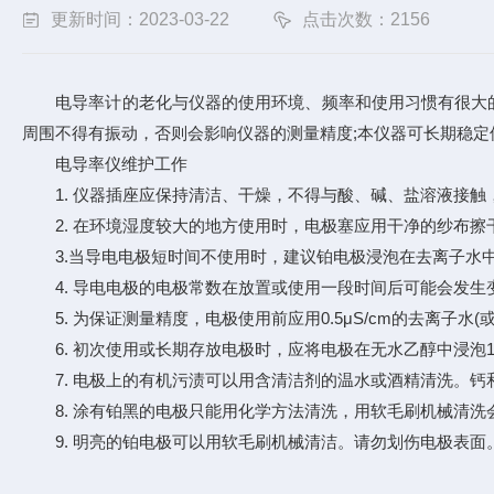
更新时间：2023-03-22
点击次数：2156
电导率计的老化与仪器的使用环境、频率和使用习惯有很大的关
周围不得有振动，否则会影响仪器的测量精度;本仪器可长期稳
电导率仪维护工作
1. 仪器插座应保持清洁、干燥，不得与酸、碱、盐溶液接触
2. 在环境湿度较大的地方使用时，电极塞应用干净的纱布擦
3.当导电电极短时间不使用时，建议铂电极浸泡在去离子水中
4. 导电电极的电极常数在放置或使用一段时间后可能会发生
5. 为保证测量精度，电极使用前应用0.5μS/cm的去离子水
6. 初次使用或长期存放电极时，应将电极在无水乙醇中浸泡
7. 电极上的有机污渍可以用含清洁剂的温水或酒精清洗。钙和
8. 涂有铂黑的电极只能用化学方法清洗，用软毛刷机械清洗会
9. 明亮的铂电极可以用软毛刷机械清洁。请勿划伤电极表面