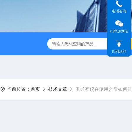
电话咨询
扫码加微信
dge2CASELLA科赛乐个人声暴露计
PC-2200/2300进口
回到顶部
当前位置：
首页
技术文章
电导率仪在使用之后如何进