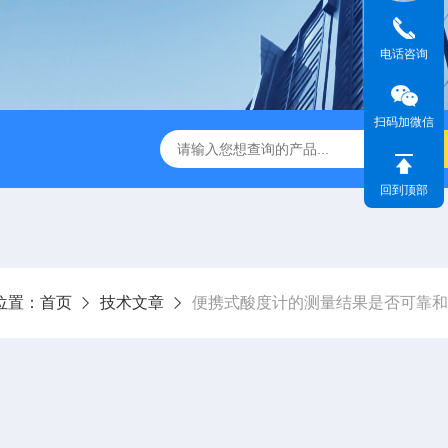
电话咨询
扫码加微信
dge2CASELLA科赛乐个人声暴露计
PC-2200/2300进口
回到顶部
位置：
首页
技术文章
便携式酸度计的测量结果是否可靠和