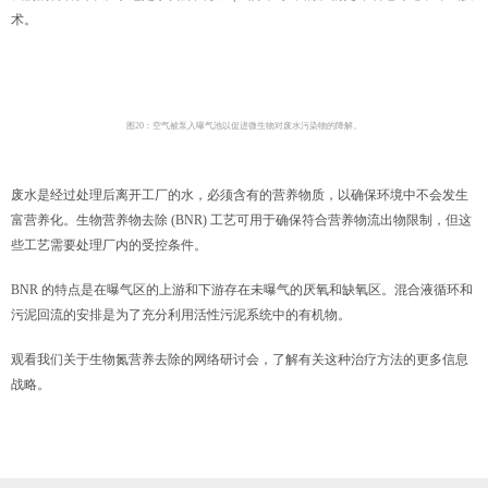
术。
图20：空气被泵入曝气池以促进微生物对废水污染物的降解。
废水是经过处理后离开工厂的水，必须含有的营养物质，以确保环境中不会发生
富营养化。生物营养物去除 (BNR) 工艺可用于确保符合营养物流出物限制，但这
些工艺需要处理厂内的受控条件。
BNR 的特点是在曝气区的上游和下游存在未曝气的厌氧和缺氧区。混合液循环和
污泥回流的安排是为了充分利用活性污泥系统中的有机物。
观看我们关于生物氮营养去除的网络研讨会，了解有关这种治疗方法的更多信息
战略。