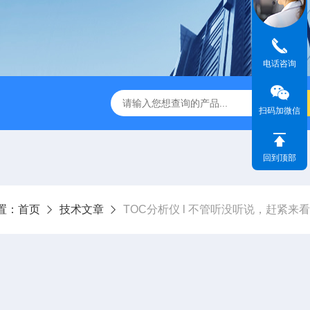
电话咨询
dge2CASELLA科赛乐个人声暴露计
PC-2200/2300进口
扫码加微信
回到顶部
置：
首页
技术文章
TOC分析仪 l 不管听没听说，赶紧来