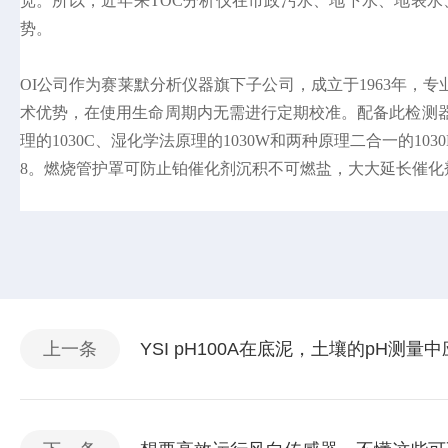
宽。所以，近年来TOC分析仪在市政污水、地下水、地表
势。
OI公司作为赛莱默分析仪器旗下子公司，成立于1963年，专
术优势，在使用生命周期内无需进行定期校准。配备此检测器的
理的1030C、湿化学法原理的1030W和两种原理二合一的103
8。燃烧管护罩可防止铂催化剂沉积不可燃盐，大大延长催化
上一条
YSI pH100A在底泥，土壤的pH测量