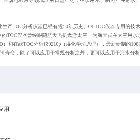
水、金属电镀液等领域应用日益广泛，在饮用水、制药厂注射水、
业生产TOC分析仪器已经有近50年历史。OI TOC仪器专用的
TOC仪器曾经跟随航天飞机遨游太空，为航天员在太空用水水质
0D）和在线TOC分析仪9210p（湿化学法原理），最新研制的108
剂 寿命，除了可以应用于常规分析之外，更可以应用于海水分
中应用