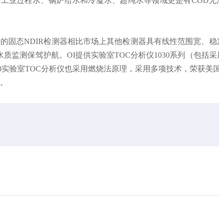
工业过程水、锅炉给水和冷凝水、超纯水等领域更是有COD无
技术的固态NDIR检测器相比市场上其他检测器具有线性范围宽、
监测保驾护航。OI提供实验室TOC分析仪1030系列（包括采
0实验室TOC分析仪也采用燃烧法原理，采用多项技术，荣获美国Pittc
析。