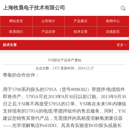
上海牧晨电子技术有限公司
网站首页
公司简介
产品展示
新闻中心
联系我们
产品目录
技术文章
在线留言
技术文章
更多>>
YSI部分产品停产通知
点击次数：1372 更新时间：2024-12-27
尊敬的合作伙伴：
用于5700系列探头的5795A（货号#098382）带搅拌/电缆组件
即将停产。5795A可在2013年9月30日以前订购。2013年9月30
日之后,YSI将不再接受5795A的订单。YSI将在未来5年内继续
支持现有的5795A的电缆/带搅拌组件的售后服务。同时，YSI
建议您销售其替代产品，无需搅拌的高精度溶解氧测量仪器
——光学溶解氧仪ProODO。其具有实验室BOD探头或最长