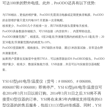
可达100米的野外电缆。此外，ProODO还具有以下优势:
与5700相比，更低的维护量。ProODO无需清洁电极或定期更换溶氧膜。ProODO
的全部维护量只需大约每18个月更换一次溶氧帽。
校准更少。ProODO几个月校准一次，而5700系列探头需要每天校准。
ProODO具备数据存储能力、可USB连接（内含软件）、内置帮助信息。
ProODO测量范围广，精度高。0至20毫克/升测量范围内的精度为±0.1毫克/升；20
至50毫克/升测量范围内的精度为±10%。
ProODO坚固耐用，规格接头、IP67级防水等级、通过1米跌落试验，非常适合野
外测量需求。
如果用户需要在实验室中使用5795A，可以推荐新款IDS ProOBOD探头。ProODO
维护量少、校准少、数据采集能力强、USB连接，并且可以与实验室仪器相配
套。
YSI 63型pH/电导/温度仪（货号：# 006005、# 006006、
#006007和 # 006008）即将停产。YSI 63型pH/电导/温度仪可
在2014年3月31日以前订购。2014年3月31日之后,YSI将不再
接受63型仪器的订单。YSI将在未来5年内继续支持现有的63
型仪器的的售后服务，包括131133型pH传感器。同时，YSI