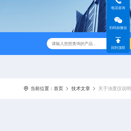
电话咨询
扫码加微信
dge2CASELLA科赛乐个人声暴露计
PC-2200/2300进口
回到顶部
当前位置：
首页
技术文章
关于浊度仪说明