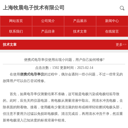
上海牧晨电子技术有限公司
网站首页
公司简介
产品展示
新闻中心
联系我们
产品目录
技术文章
在线留言
技术文章
更多>>
便携式电导率仪使用出现小问题，用户自己如何维修?
点击次数：1592 更新时间：2025-02-14
在使用
便携式电导率仪
的过程中，偶尔会遇到一些小问题，不过一些常见的
故障用户可以自己尝试维修。
首先，如果电导率仪测量结果不准确，这可能是电极污染或电极结垢导致
的。此时，应先关闭仪器电源，将电极从测量溶液中取出。用清水冲洗电极，去
除表面的附着物。接着，使用蘸有少量清洁液的软布或棉球轻轻擦拭电极头部，
但注意不要用力过猛以免损坏电极膜。清洁完成后，再用清水冲洗干净，然后重
新将电极浸入已知浓度的标准溶液中校准。