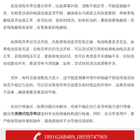
若发现电导率仪显示异常，比如屏幕闪烁、读数不稳定等，可能是接触不
良。先检查仪器的电源连接是否牢固，确保插头与插座之间连接紧密。再检查电
极线是否连接正常，有无松动、损坏的情况。如有松动的，重新插紧电极线；若
发现电极线有损坏，应更换新的电极线。
如果电导率仪无法开机，先检查电池是否安装正确，电池电量是否充足。如
果电池安装无误，但电导率仪仍无法开机，可以尝试用万用表检测电池电压是否
正常。若电池电压不足，更换新电池试试。也可以考虑是开关接触不良，轻轻按
动或拨动开关，看是否有卡滞现象，如有，尝试轻轻清洁或调整开关。
另外，有时仪器读数忽大忽小，这可能是测量环境中的电磁干扰或溶液流动
状态不稳定引起的。可以尝试将电导率仪放置在相对稳定的环境中，远离其他电
子设备，确保测量溶液流动平稳。
在自行维修后，如果问题仍未解决，或者不确定自己是否有能力进行维修，
建议将
便携式电导率仪
送到专业的维修机构进行检修。同时，在日常使用中，要
严格按照操作规程操作，避免因操作不当导致仪器损坏。
18916268489,18939747969