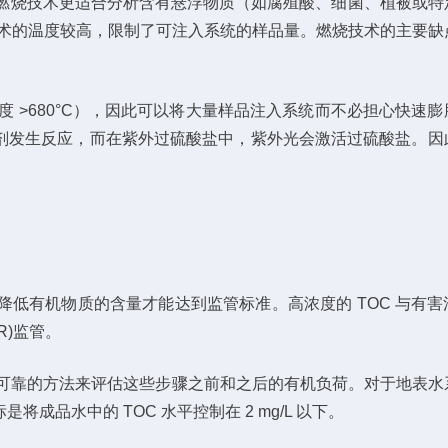
点。燃烧技术更适合分析含有悬浮物质（如腐殖酸、细菌、植被或特
为燃烧技术的温度较高，限制了可注入系统的样品量。燃烧技术的主要
度 >680°C），因此可以将大量样品注入系统而不必担心快速
剂发生反应，而在紫外过硫酸盐中，紫外光会激活过硫酸盐。因
降低有机物质的含量才能达到监管标准。高浓度的 TOC 与有
R)监管。
可靠的方法来评估这些步骤之前和之后的有机负荷。对于地表水系
是将成品水中的 TOC 水平控制在 2 mg/L 以下。