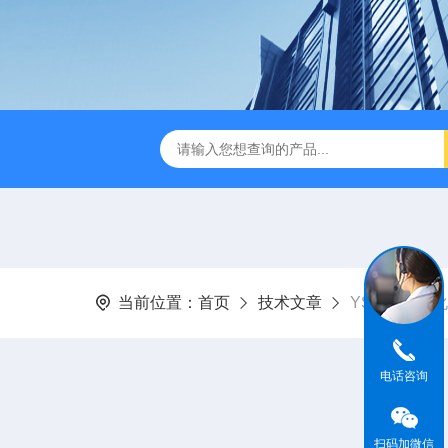
dge2CASELLA科赛乐个人声暴露计
PC-2200/2300进口
当前位置：
首页
技术文章
YSI 2900
电话咨询
扫码加微信