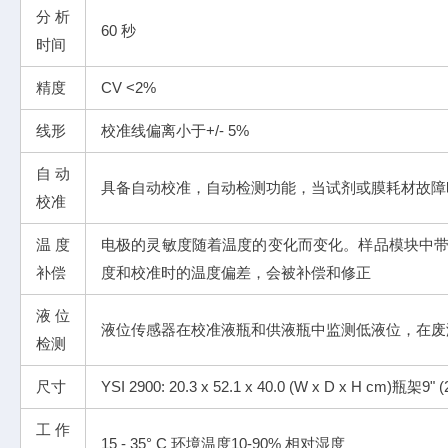
分析
60 秒
时间
精度
CV <2%
线形
校准线偏离小于+/- 5%
自动
具备自动校准，自动检测功能，当试剂或膜耗材故障
校准
温度
电极的灵敏度随着温度的变化而变化。样品模块中
补偿
度和校准时的温度偏差，会被补偿和修正
液位
液位传感器在校准液瓶和供液瓶中监测低液位，在废
检测
尺寸
YSI 2900: 20.3 x 52.1 x 40.0 (W x D x H cm)瓶架9" (
工作
15 - 35° C 环境温度10-90% 相对湿度