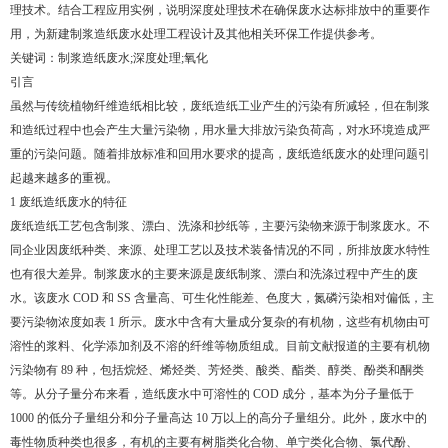
理技术。结合工程应用实例，说明深度处理技术在确保废水达标排放中的重要作
用，为新建制浆造纸废水处理工程设计及其他相关环保工作提供参考。
关键词：制浆造纸废水;深度处理;氧化
引言
虽然与传统植物纤维造纸相比较，废纸造纸工业产生的污染有所减轻，但在制浆
和造纸过程中也会产生大量污染物，用水量大排放污染负荷高，对水环境造成严
重的污染问题。随着排放标准和回用水要求的提高，废纸造纸废水的处理问题引
起越来越多的重视。
1 废纸造纸废水的特征
废纸造纸工艺包含制浆、漂白、洗涤和抄纸等，主要污染物来源于制浆废水。不
同企业因废纸种类、来源、处理工艺以及技术装备情况的不同，所排放废水特性
也有很大差异。制浆废水的主要来源是废纸制浆、漂白和洗涤过程中产生的废
水。该废水 COD 和 SS 含量高、可生化性能差、色度大，氮磷污染相对偏低，主
要污染物浓度如表 1 所示。废水中含有大量成分复杂的有机物，这些有机物由可
溶性的浆料、化学添加剂及不溶的纤维等物质组成。目前文献报道的主要有机物
污染物有 89 种，包括烷烃、烯烃类、芳烃类、酸类、酯类、醇类、酚类和酮类
等。从分子量分布来看，造纸废水中可溶性的 COD 成分，基本为分子量低于
1000 的低分子量组分和分子量高达 10 万以上的高分子量组分。此外，废水中的
毒性物质种类也很多，有机的主要有树脂类化合物、单宁类化合物、氯代酚、