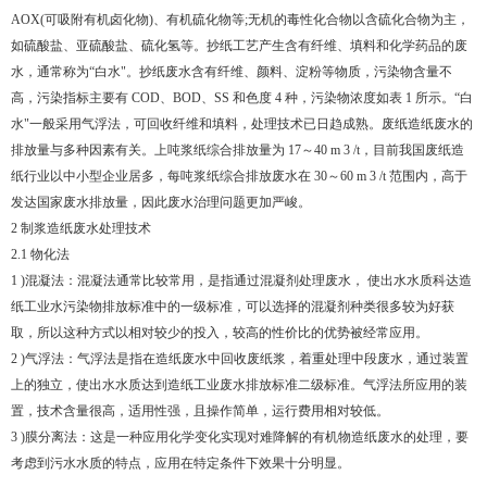
AOX(可吸附有机卤化物)、有机硫化物等;无机的毒性化合物以含硫化合物为主，
如硫酸盐、亚硫酸盐、硫化氢等。抄纸工艺产生含有纤维、填料和化学药品的废
水，通常称为“白水"。抄纸废水含有纤维、颜料、淀粉等物质，污染物含量不
高，污染指标主要有 COD、BOD、SS 和色度 4 种，污染物浓度如表 1 所示。“白
水"一般采用气浮法，可回收纤维和填料，处理技术已日趋成熟。废纸造纸废水的
排放量与多种因素有关。上吨浆纸综合排放量为 17～40 m 3 /t，目前我国废纸造
纸行业以中小型企业居多，每吨浆纸综合排放废水在 30～60 m 3 /t 范围内，高于
发达国家废水排放量，因此废水治理问题更加严峻。
2 制浆造纸废水处理技术
2.1 物化法
1 )混凝法：混凝法通常比较常用，是指通过混凝剂处理废水， 使出水水质科达造
纸工业水污染物排放标准中的一级标准，可以选择的混凝剂种类很多较为好获
取，所以这种方式以相对较少的投入，较高的性价比的优势被经常应用。
2 )气浮法：气浮法是指在造纸废水中回收废纸浆，着重处理中段废水，通过装置
上的独立，使出水水质达到造纸工业废水排放标准二级标准。气浮法所应用的装
置，技术含量很高，适用性强，且操作简单，运行费用相对较低。
3 )膜分离法：这是一种应用化学变化实现对难降解的有机物造纸废水的处理，要
考虑到污水水质的特点，应用在特定条件下效果十分明显。