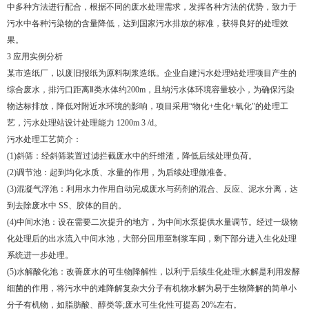
中多种方法进行配合，根据不同的废水处理需求，发挥各种方法的优势，致力于
污水中各种污染物的含量降低，达到国家污水排放的标准，获得良好的处理效
果。
3 应用实例分析
某市造纸厂，以废旧报纸为原料制浆造纸。企业自建污水处理站处理项目产生的
综合废水，排污口距离Ⅱ类水体约200m，且纳污水体环境容量较小，为确保污染
物达标排放，降低对附近水环境的影响，项目采用“物化+生化+氧化"的处理工
艺，污水处理站设计处理能力 1200m 3 /d。
污水处理工艺简介：
(1)斜筛：经斜筛装置过滤拦截废水中的纤维渣，降低后续处理负荷。
(2)调节池：起到均化水质、水量的作用，为后续处理做准备。
(3)混凝气浮池：利用水力作用自动完成废水与药剂的混合、反应、泥水分离，达
到去除废水中 SS、胶体的目的。
(4)中间水池：设在需要二次提升的地方，为中间水泵提供水量调节。经过一级物
化处理后的出水流入中间水池，大部分回用至制浆车间，剩下部分进入生化处理
系统进一步处理。
(5)水解酸化池：改善废水的可生物降解性，以利于后续生化处理;水解是利用发酵
细菌的作用，将污水中的难降解复杂大分子有机物水解为易于生物降解的简单小
分子有机物，如脂肪酸、醇类等;废水可生化性可提高 20%左右。