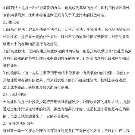
4 )吸附法：这是一种相对简便的办法，也是较为基础的方式，即利用粉末性活性
炭作为吸附剂，使出水标准达到国家有关于工业污水的排放标准。
2.2 生化法
1 )好氧生物法：好氧生物处理法包括，活性污泥法，生物膜法，氧化塘法等多种
处理技术。是存在一定的化学原理，针对不同的物质特征展开反应，对于制浆造
纸废水中的有毒物质进行有效处理。
2 )厌氧生物法：国内应用厌氧生物法的时间较短，但是厌氧技术以其*的处理高浓
度有机废水的优势在处理污水中得到较多的关注，针对高浓度有机废水中的物质
进行处理。
3 )生物酶法：这一办法主要应用于造纸中段废水中有机氧化物的处理， 虽然在zui
开始使用时有很好的效果，后来就发现了酶的不确定性较大，控制上存在难度，
加上成本较高，获取难度较大而减少使用。
2.3 土地处理法
土地处理法是一种投资少运行费用低且耗能较少，处理效果高的处理方式， 是指
通过土地排污减轻对水的污染，虽然有很高的评价，但是长远来看也是存在局限
的，也给土地资源带来了一定的不良影响。
2.4 多种方法的组合
针对某一单一的废水治理方法可能在特定条件下有较好的效果，所以在生产过程