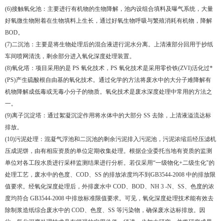
(6)接触氧化池：主要进行有机物的生物降解，池内设组合填料及曝气系统，大量
好氧微生物附着在生物填料上生长，通过好氧生物呼吸与繁殖消耗有机物，降解
BOD。
(7)二沉池：主要是将生物处理后的混合液进行泥水分离。上清液部分回用于抄纸
车间喷网清洗，剩余部分进入氧化深度处理装置。
(8)氧化塔：项目采用的是 PS 氧化技术，PS 氧化技术是采用零价铁(ZVI)活化过*
(PS)产生硫酸根自由基的氧化技术。通过化学的方法将废水中的大分子难降解有
机物降解成低毒或无毒小分子的物质。氧化技术是废水深度处理中常用的方法之
一。
(9)离子沉淀塔：通过絮凝沉淀作用将水体中的大部分 SS 去除，上清液溢流达标
排放。
(10)污泥处理：混凝气浮池和二沉池的剩余污泥排入污泥池，污泥浓缩后经压滤机
压成泥饼，由有相应资质的单位定期收集处理。根据企业委托当地有资质的监测
单位对各工段水质进行采样监测结果进行分析。若仅采用“一级物化+二级生化"的
处理工艺，废水中的色度、COD、SS 的排放浓度均不到GB3544-2008 中的排放限
值要求。经氧化深度处理后，外排废水中 COD、BOD、NH 3 -N、SS、色度的浓
度均符合 GB3544-2008 中排放标准限值要求。可见，氧化深度处理技术能有效去
除制浆造纸综合废水中的 COD、色度、SS 等污染物，确保废水达标排放。因