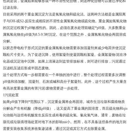
也就是说，金属如果能够形成一种不溶性化合物，则这种化合物可以通过净化和
过滤去除。
目前采用的两个重金属沉淀方法是氢氧化物和硫化法。这两种方法都是金属阳离
子与OH-或S2-反应生成相应的不溶性金属氢氧化物或硫化物。重金属如氢氧化物
的沉淀过程属于pH敏感性的。因此，必须在废水处理前确定*pH值。大多数重金
属氢氧化物在pH值为8.5-9.5时沉淀。在这个范围之外，金属氢氧化物会再固溶或
分解。
以胶态带电粒子形式沉淀的重金属氢氧化物需要添加混凝剂来减少电荷并使沉淀
颗粒尺寸变大。为了促进沉降，使用絮凝剂使凝固颗粒絮凝。金属絮凝物/泥在净
化器或沉淀池中沉降。如果上清液达到监管排放标准，则可进行排放，污泥通过
压滤机压滤后形成半固态废物。
这个处理方式每一步都需要在一个单独的池中进行，整个处理过程需要多次调整
pH值和添加酸、混凝剂、石灰或碱和高分子絮凝剂。此外，这个过程产生大量含
有高浓度重金属的有害污泥/废物需要进一步处理。
1污泥处置
如果pH值下降到*范围以下，沉淀重金属将会再固溶。城市生活垃圾和腐殖物质
分解会产生有机酸（降低pH值），这又提高了重金属的固溶度，而且硫化物和
qin
化物
能与这些有机酸发生反应生成有毒的硫化氢、氰化氢气体。通常，废物在垃
圾坑或垃圾填埋场处置对地下水的影响zui小。然而，在不具备这些条件的地方则
需要安装收集系统来收集渗滤液，通过沉淀或其它方式去除重金属。