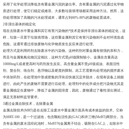
采用了化学处理法降低含有重金属污泥的渗出率。含有重金属的污泥通过化学物
质进行处理，使它们稳定或难溶。大多数垃圾填埋场都采用这种方法。然而，这
些处理增加了高额的污水处理成本，通常占到60%-80%的废物处置成本。
2非浸出基体的稳定化
现在去除废水中重金属和其它有害污染物的*技术是保持非浸出基体的稳定化，这
样，垃圾一旦置于垃圾填埋场，这些重金属和其它有害污染物则不会对环境造成
危险。这通常通过排放废物与化学物质发生反应来进行处理。
处理方式是利用药剂去除废水中的污染物。这种药剂对重金属有很强的亲和力，
而且与金属氢氧化物沉淀相比，这种方式受pH值限制较小。金属在含量高达
10000mg/L或者更高时与药剂发生反应。高含量金属不受pH值或油、表面活性
剂、螯合剂、络合剂、悬浮物以及硬度的限制。此工艺需要向处理池的搅拌废水
中添加药剂，在处理池中形成密集的浮块后快速沉淀并脱水，在现有设备上就能
进行。由此产生的废物不需要进行后处理。处理剂中的化学成分把污染物尤其是
重金属稳定在废物中，降低了金属的固溶度，因此，废物通过了毒性浸出测试，
满足无害材料监管要求。
3通过金属去除技术，去除重金属
金属去除技术(MRT)是在去除工业废水中重金属方面具有成本效益的技术。它称
为MRT-100，是一个过滤池，包含颗粒活性炭(GAC)和并三唑(MeBT)两部分。当
含有金属的废水流经此池时，MeBT与金属离子结合，吸附在GAC上，去除水中