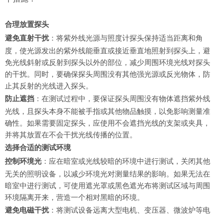
合理放置探头
避免直射干扰
：将紫外线光源与照度计探头保持适当距离和角
度，使光源发出的紫外线能垂直或接近垂直地照射到探头上，避
免光线斜射或反射到探头以外的部位，减少周围环境光线对探头
的干扰。同时，要确保探头周围没有其他强光源或反光物体，防
止其反射的光线进入探头。
防止遮挡
：在测试过程中，要保证探头周围没有物体遮挡紫外线
光线，且探头本身不能被手指或其他物品触摸，以免影响测量准
确性。如果需要固定探头，应使用不会遮挡光线的支架或夹具，
并将其放置在不会干扰光线传播的位置。
选择合适的测试环境
控制环境光
：应在暗室或光线较暗的环境中进行测试，关闭其他
无关的照明设备，以减少环境光对测量结果的影响。如果无法在
暗室中进行测试，可使用遮光罩或黑色遮光布将测试区域与周围
环境隔离开来，营造一个相对黑暗的环境。
避免电磁干扰
：将测试设备远离大型电机、变压器、微波炉等电