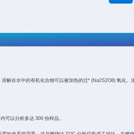
解在水中的有机化合物可以被加热的过* (Na2S2O8) 氧化。浓溶
小时内可以分析多达 300 份样品。
 测量所需的低系统背景。这与燃烧法 TOC 分析仪形成了对比，在燃烧法