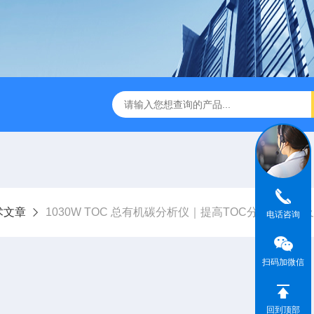
dge2CASELLA科赛乐个人声暴露计
PC-2200/2300进口
术文章
1030W TOC 总有机碳分析仪｜提高TOC分析准确性
电话咨询
扫码加微信
回到顶部