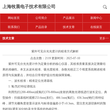
上海牧晨电子技术有限公司
网站首页
公司简介
产品展示
新闻中心
联系我们
产品目录
技术文章
在线留言
技术文章
更多>>
紫外可见分光光度计的校准方式解析
点击次数：2119 更新时间：2025-07-10
紫外可见分光光度计作为定量分析的核心仪器，其校准质量直接决定测量结
果的准确性。本文从波长校准、吸光度校准、杂散光校正三个维度系统阐述校准
原理与实施要点，并结合日常维护提出性能保障策略。
一、波长校准：精准定位光谱基线
1. 氢/氘灯特征谱线法
利用氘灯(200-400nm)或氢灯(370-800nm)发射的离散光谱线进行波长定位。典
型操作：扫描基线时观察253.6nm(汞灯)、486.1nm(氢灯)、656.3nm(铯灯)等特征
峰，调节光栅角度使显示波长与标准值偏差小于±0.3nm。需注意光源切换时的预
热时间(通常30分钟)及光学系统的热稳定性。