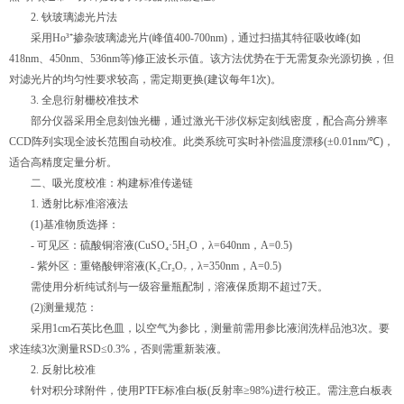
2. 钬玻璃滤光片法
采用Ho³⁺掺杂玻璃滤光片(峰值400-700nm)，通过扫描其特征吸收峰(如
418nm、450nm、536nm等)修正波长示值。该方法优势在于无需复杂光源切换，但
对滤光片的均匀性要求较高，需定期更换(建议每年1次)。
3. 全息衍射栅校准技术
部分仪器采用全息刻蚀光栅，通过激光干涉仪标定刻线密度，配合高分辨率
CCD阵列实现全波长范围自动校准。此类系统可实时补偿温度漂移(±0.01nm/℃)，
适合高精度定量分析。
二、吸光度校准：构建标准传递链
1. 透射比标准溶液法
(1)基准物质选择：
- 可见区：硫酸铜溶液(CuSO₄·5H₂O，λ=640nm，A=0.5)
- 紫外区：重铬酸钾溶液(K₂Cr₂O₇，λ=350nm，A=0.5)
需使用分析纯试剂与一级容量瓶配制，溶液保质期不超过7天。
(2)测量规范：
采用1cm石英比色皿，以空气为参比，测量前需用参比液润洗样品池3次。要
求连续3次测量RSD≤0.3%，否则需重新装液。
2. 反射比校准
针对积分球附件，使用PTFE标准白板(反射率≥98%)进行校正。需注意白板表