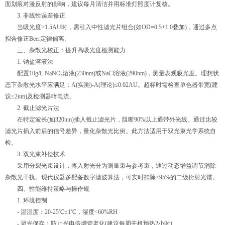
面划痕对漫反射的影响，建议每月清洁并用标准灯照度计复核。
3. 非线性误差修正
当吸光度>1.5AU时，需引入中性滤光片组合(如OD=0.5+1.0叠加)，通过多点
拟合修正Beer定律偏离。
三、杂散光校正：提升高吸光度检测能力
1. 钠盐溶液法
配置10g/L NaNO₂溶液(230nm)或NaCl溶液(290nm)，测量表观吸光度。理想状
态下杂散光水平应满足：A(实测)-A(理论)≤0.02AU。超标时需检查单色器带宽(建
议≤2nm)及检测器暗电流。
2. 截止滤光片法
在特定波长(如320nm)插入截止滤光片，阻断90%以上通带外光线。通过比较
滤光片插入前后的信号差异，量化杂散光比例。此方法适用于双光束光学系统自
检。
3. 双光束补偿技术
采用分裂光束设计，将入射光分为测量束与参考束，通过动态增益调节消除
杂散光干扰。现代仪器多配备数字滤波算法，可实时扣除>95%的二级衍射光谱。
四、性能维持策略与操作规
1. 环境控制
- 温湿度：20-25℃±1℃，湿度<60%RH
- 避光保存：防止光电倍增管老化(建议每周开机预热2小时)