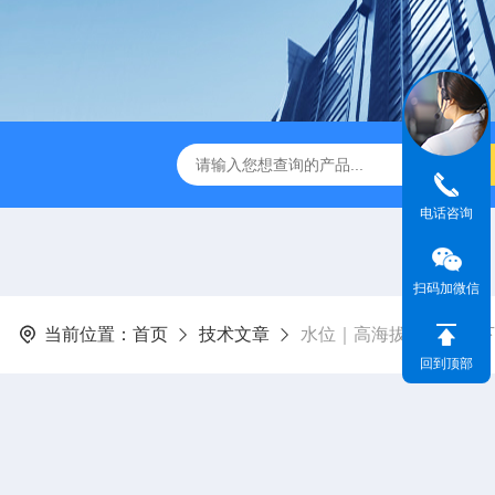
dge2CASELLA科赛乐个人声暴露计
PC-2200/2300进口
电话咨询
扫码加微信
当前位置：
首页
技术文章
水位｜高海拔地区的地下
回到顶部