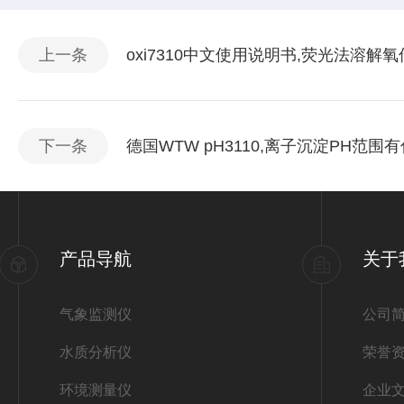
上一条
oxi7310中文使用说明书,荧光法溶解
下一条
德国WTW pH3110,离子沉淀PH范围
产品导航
关于
气象监测仪
公司
水质分析仪
荣誉
环境测量仪
企业