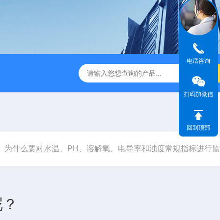
电话咨询
dge2CASELLA科赛乐个人声暴露计
PC-2200/2300进口
扫码加微信
回到顶部
为什么要对水温、PH、溶解氧、电导率和浊度常规指标进行
呢？