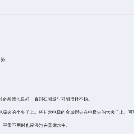
。
动势。
时必须接地良好，否则在测量时可能指针不稳。
电极夹的小夹子上。将甘汞电极的金属帽夹在电极夹的大夹子上。可
上。平常不用时也应浸泡在蒸馏水中。