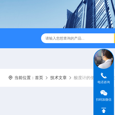
dge2CASELLA科赛乐个人声暴露计
PC-2200/2300进口
当前位置：
首页
技术文章
酸度计的使用方法及注
电话咨询
扫码加微信