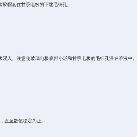
用橡胶帽套住甘汞电极的下端毛细孔。
极浸入。注意使玻璃电极底部小球和甘汞电极的毛细孔浸在溶液中
作，直至数值稳定为止。