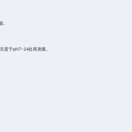
极。
置于pH7~14处再测量。