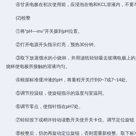
④甘汞电极在初次使用前，应浸泡在饱和KCL溶液内，不要
(2)校整
①将“pH—mv"开关拨到pH位置。
②打开电源开头指示灯亮，预热30分钟。
③取下放蒸馏水的小烧杯，并用滤纸轻轻吸去玻璃电极上的
烧杯使电极所接触的溶液均匀。
④根据标准缓冲液的pH，将量程开关拧到0~7或7~14处。
⑤调节控温钮，使旋钮指示的温度与室温同。
⑥调节零点，使指针指在pH7处。
⑦轻轻按下或稍许转动读数开关使开关卡住。调节定位旋钮
⑧校整后，切勿再旋动定位旋钮，否则需重新校整。取下标