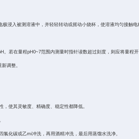
电极浸入被测溶液中，并轻轻转动或摇动小烧杯，使溶液均匀接触电
。若在量程pH0~7范围内测量时指针读数超过刻度，则应将量程开关
重新调整。
缘性，使其灵敏度、精确度、稳定性都降低。
。
用四氯化碳或乙mi冲洗，再用酒精冲洗，最后用蒸馏水洗净。