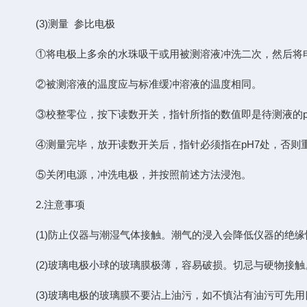
(3)测量 参比电极
①将电极上多余的水珠吸干或用被测溶液冲洗二次，然后将
②被测溶液的温度应与标准缓冲溶液的温度相同。
③校整零位，按下读数开关，指针所指的数值即是待测液的pH
④测量完毕，放开读数开关后，指针必须指在pH7处，否则
⑤关闭电源，冲洗电极，并按照前述方法浸泡。
2.注意事项
(1)防止仪器与潮湿气体接触。潮气的浸入会降低仪器的绝
(2)玻璃电极小球的玻璃膜极薄，容易破损。切忌与硬物接触
(3)玻璃电极的玻璃膜不要沾上油污，如不慎沾有油污可先