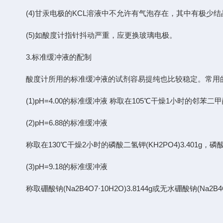
(4)甘汞电极的KCL溶液中不允许有气泡存在，其中有极少
(5)如酸度计指针抖动严重，应更换玻璃电极。
3.标准缓冲液的配制
酸度计所用的标准缓冲液的试剂容易提纯也比较稳定。常用
(1)pH=4.00的标准缓冲液 称取在105℃干燥1小时的邻苯二
(2)pH=6.88的标准缓冲液
称取在130℃干燥2小时的磷酸二氢钾(KH2PO4)3.401g，磷酸
(3)pH=9.18的标准缓冲液
称取硼酸钠(Na2B4O7·10H2O)3.8144g或无水硼酸钠(Na2