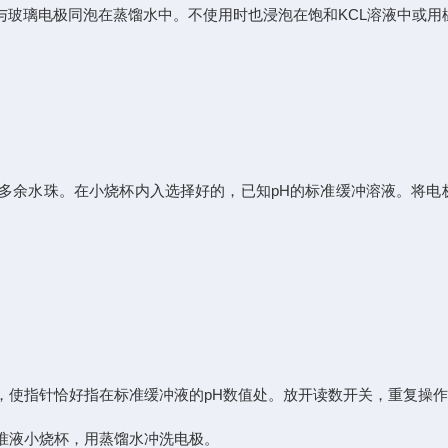
与玻璃电极同泡在蒸馏水中。不使用时也浸泡在饱和KCL溶液中或
多余水珠。在小烧杯内入选择好的，已知pH的标准缓冲溶液。将电
，使指针恰好指在标准缓冲液的pH数值处。放开读数开关，重复操
准液小烧杯，用蒸馏水冲洗电极。