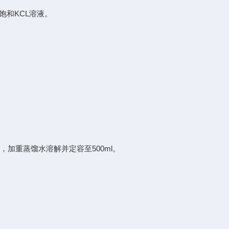
饱和KCL溶液。
549g，加重蒸馏水溶解并定容至500ml。