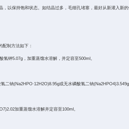
结晶，以保持饱和状态。如结晶过多，毛细孔堵塞，最好从新灌入新的
的配制方法如下：
甲酸氢钾5.07g，加重蒸馏水溶解，并定容至500ml。
氢二钠(Na2HPO·12H2O)8.95g或无水磷酸氢二钠(Na2HPO4)3.
B4O7)2.02加重蒸馏水溶解并定容至100ml。