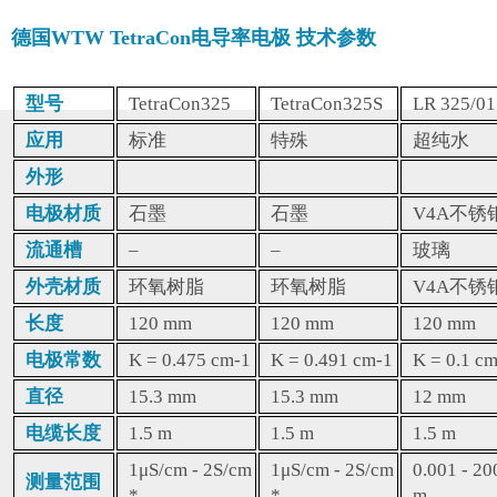
德国WTW TetraCon电导率电极 技术参数
型号
TetraCon325
TetraCon325S
LR 325/01
应用
标准
特殊
超纯水
外形
电极材质
石墨
石墨
V4A不锈
流通槽
–
–
玻璃
外壳材质
环氧树脂
环氧树脂
V4A不锈
长度
120 mm
120 mm
120 mm
电极常数
K = 0.475 cm-1
K = 0.491 cm-1
K = 0.1 c
直径
15.3 mm
15.3 mm
12 mm
电缆长度
1.5 m
1.5 m
1.5 m
1μS/cm - 2S/cm
1μS/cm - 2S/cm
0.001 - 20
测量范围
*
*
m