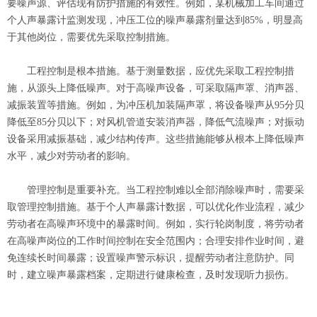
要噪声源、评估现有防护措施的有效性。例如，某机械加工车间通过
个人声暴露计监测发现，冲压工位的噪声暴露剂量达到85%，明显高
于其他岗位，需要优先采取控制措施。
工程控制是根本措施。基于测量数据，应优先采取工程控制措
施，从源头上降低噪声。对于高噪声设备，可采取隔声罩、消声器、
减振装置等措施。例如，为冲压机加装隔声罩，将设备噪声从95分贝
降低至85分贝以下；对风机管道安装消声器，降低气流噪声；对振动
设备采用减振基础，减少结构传声。这些措施能够从根本上降低噪声
水平，减少对劳动者的影响。
管理控制是重要补充。当工程控制难以全部消除噪声时，需要采
取管理控制措施。基于个人声暴露计数据，可以优化作业流程，减少
劳动者在高噪声环境中的暴露时间。例如，实行轮岗制度，将劳动者
在高噪声岗位的工作时间控制在安全范围内；合理安排作业时间，避
免连续长时间暴露；设置噪声警示标识，提醒劳动者注意防护。同
时，建立噪声暴露档案，定期进行健康检查，及时发现听力损伤。