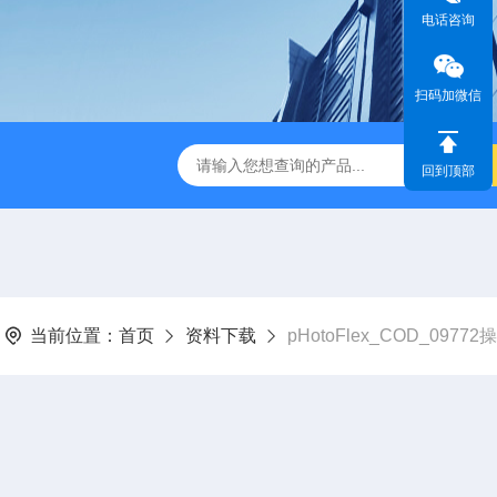
电话咨询
扫码加微信
dge2CASELLA科赛乐个人声暴露计
PC-2200/2300进口
回到顶部
当前位置：
首页
资料下载
pHotoFlex_COD_0977