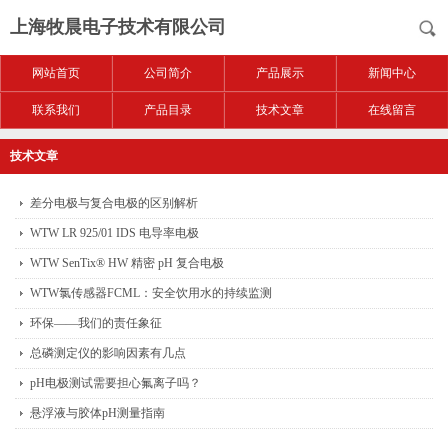
上海牧晨电子技术有限公司
网站首页
公司简介
产品展示
新闻中心
联系我们
产品目录
技术文章
在线留言
技术文章
差分电极与复合电极的区别解析
WTW LR 925/01 IDS 电导率电极
WTW SenTix® HW 精密 pH 复合电极
WTW氯传感器FCML：安全饮用水的持续监测
环保——我们的责任象征
总磷测定仪的影响因素有几点
pH电极测试需要担心氟离子吗？
悬浮液与胶体pH测量指南