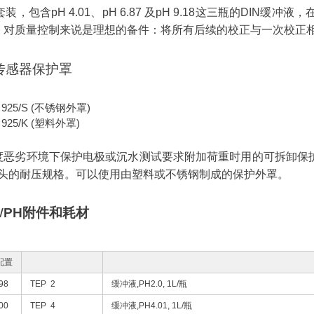
套装，包含pH 4.01、pH 6.87 及pH 9.18这三瓶的DIN缓冲
。对质量控制来说是理想的备件：将所有后续的校正与一次校正
S传感器保护罩
 925/S (不锈钢外罩)
 925/K (塑料外罩)
恶劣环境下保护电极或沉水测试要求附加荷重时用的可拆卸保护外罩，可提高S
探头的耐压规格。可以使用由塑料或不锈钢制成的保护外罩。
W
PH附件和耗材
配置
98
TEP 2
缓冲液,PH2.0, 1L/瓶
00
TEP 4
缓冲液,PH4.01, 1L/瓶