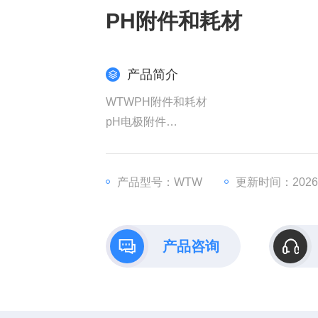
PH附件和耗材
产品简介
WTWPH附件和耗材
pH电极附件
校正和维护试剂
*超高温蒸汽消毒，无防腐剂
*5年的使用年限
产品型号：WTW
更新时间：2026-
*高精度（25 °C下的精度可达+/- 0.01 pH
所有WTW TEC缓冲液都经过严格标定，并
产品咨询