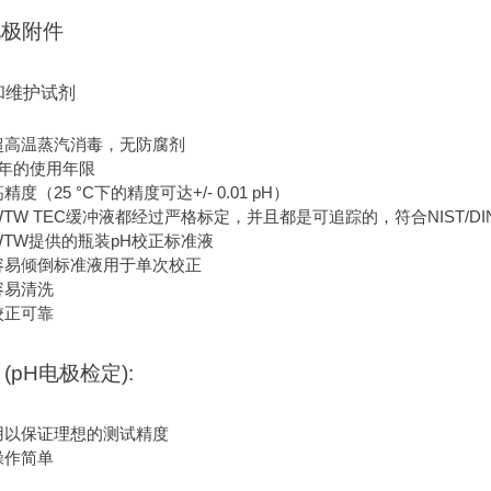
电极附件
和维护试剂
超高温蒸汽消毒，无防腐剂
5年的使用年限
精度（25 °C下的精度可达+/- 0.01 pH）
WTW TEC缓冲液都经过严格标定，并且都是可追踪的，符合NIST/D
WTW提供的瓶装pH校正标准液
容易倾倒标准液用于单次校正
容易清洗
校正可靠
 (pH电极检定):
用以保证理想的测试精度
操作简单