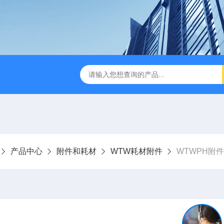
dge2CASELLA科赛乐个人声暴露计
PC-2200/2300进口
产品中心
附件和耗材
WTW耗材附件
WTWPH附