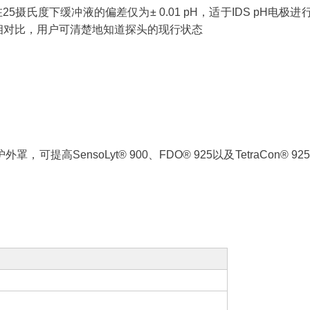
液，在25摄氏度下缓冲液的偏差仅为± 0.01 pH，适于IDS pH电极
相对比，用户可清楚地知道探头的现行状态
ensoLyt® 900、FDO® 925以及TetraCon® 925