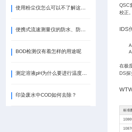
QSC
使用粉尘仪怎么可以不了解这些！
校正
ID
便携式流速测量仪的防水、防尘与续航能力实测
A
BOD检测仪有着怎样的用途呢
A
在极度
测定溶液pH为什么要进行温度补偿和斜率补偿
DS
WT
印染废水中COD如何去除？
标准
1086
1087