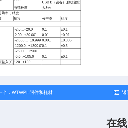
USB B（设备）,数据输出
电缆长度
大3米
分辨率，精度
数
量程
分辨率
精度
‘-2.0…+20.0
0.1
±0.1
-2.00...+20.00'
0.01
±0.01
’-2.000…+19.999
0.001
±0.005
-1200.0...+1200.0'
0.1
±0.3
‘-2500…+2500
1
±1
‘-5.0...+105.0
0.1
±0.1
输入[℃]
“-20...+130
1
一个：
WTWPH附件和耗材
返
在线