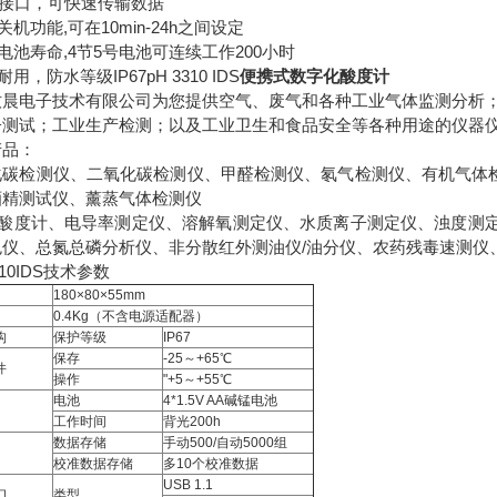
SB接口，可快速传输数据
动关机功能,可在10min-24h之间设定
长电池寿命,4节5号电池可连续工作200小时
耐用，防水等级IP67pH 3310 IDS
便携式数字化酸度计
牧晨电子技术有限公司为您提供空气、废气和各种工业气体监测分析
子测试；工业生产检测；以及工业卫生和食品安全等各种用途的仪器
产品：
化碳检测仪、二氧化碳检测仪、甲醛检测仪、氡气检测仪、有机气体检
酒精测试仪、薰蒸气体检测仪
计/酸度计、电导率测定仪、溶解氧测定仪、水质离子测定仪、浊度测定
色仪、总氮总磷分析仪、非分散红外测油仪/油分仪、农药残毒速测仪
 3310IDS技术参数
180×80×55mm
0.4Kg（不含电源适配器）
构
保护等级
IP67
保存
-25～+65℃
件
操作
"+5～+55℃
电池
4*1.5V AA碱锰电池
工作时间
背光200h
数据存储
手动500/自动5000组
校准数据存储
多10个校准数据
USB 1.1
口
类型