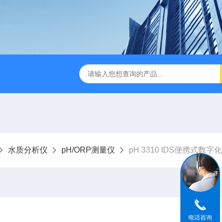
dge2CASELLA科赛乐个人声暴露计
PC-2200/2300进口
水质分析仪
pH/ORP测量仪
pH 3310 IDS便携式数
电话咨询