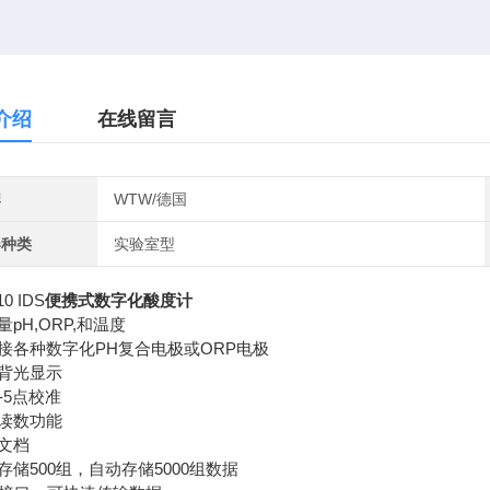
介绍
在线留言
牌
WTW/德国
器种类
实验室型
10 IDS
便携式数字化酸度计
量pH,ORP,和温度
连接各种数字化PH复合电极或ORP电极
CD背光显示
 1-5点校准
动读数功能
P文档
动存储500组，自动存储5000组数据