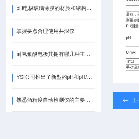
pH电极玻璃薄膜的材质和结构浅析
量程，
测量参
PH测量
掌握要点合理使用井深仪
pH
U[mV]
耐氢氟酸电极其拥有哪几种主要特点呢？
T[℃]
手动温度
YSI公司推出了新型的pH和pH/ORP 增强型传感器
熟悉酒精度自动检测仪的主要功能，才能更好地使用它
上