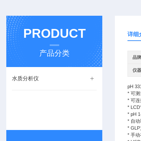
PRODUCT
详细
产品分类
品
仪
水质分析仪
pH 33
* 可测
* 可
* L
* pH
* 自
* GL
* 手