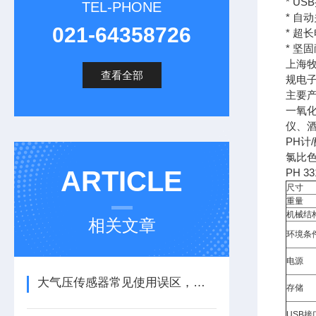
* U
TEL-PHONE
* 自
021-64358726
* 超
* 坚固
上海
查看全部
规电
主要
一氧
仪、
PH
氯比
ARTICLE
PH
尺寸
重量
机械结
相关文章
环境条
电源
大气压传感器常见使用误区，请规避！
存储
USB接