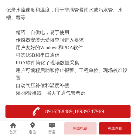
记录水流速度和温度，用于非满管暴雨水或污水管、水
槽、堰等
精巧，自供电，易于使用
传感器安装无受限空间进入要求
用户友好的Windows和PDA软件
可选USB和串口通信
PDA软件简化了现场数据采集
用户可编程启动和停止报警、工程单位、现场校准设
置
自动气压补偿和温度补偿
湿-湿转换器，省去了通气管考虑
FL16流量记录器简介
18916268489,18939747969
FL16流量记录器适用于入流和渗透研究、暴雨水和废水收
热线电话
在线询价
首页
定位
留言
集系统、明渠和其它重力流量系统的流量数据采集。FL16