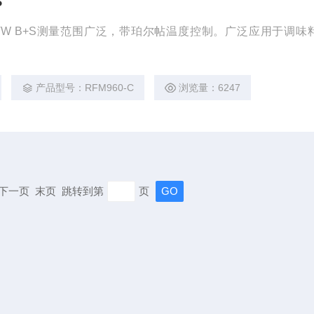
S
国WTW B+S测量范围广泛，带珀尔帖温度控制。广泛应用于调味
用
产品型号：RFM960-C
浏览量：6247
页 下一页 末页 跳转到第
页