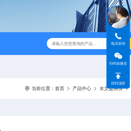
dge2CASELLA科赛乐个人声暴露计
PC-2200/2300进口
电话咨询
扫码加微信
回到顶部
当前位置：
首页
产品中心
水文监测仪