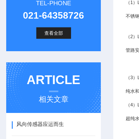
TEL-PHONE
（1）L
021-64358726
不锈钢
查看全部
（2）L
管路安
ARTICLE
（3）L
纯水和
相关文章
（4）L
超纯水
风向传感器应运而生