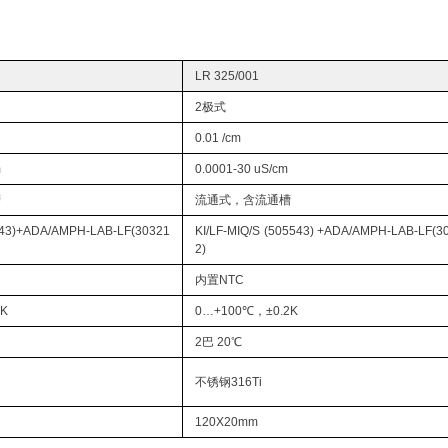
LR 325/001
2极式
0.01 /cm
m
0.0001-30 uS/cm
槽
流通式，含流通槽
543)+ADA/AMPH-LAB-LF(30321
KI/LF-MIQ/S (505543) +ADA/AMPH-LAB-LF(3
2)
内置NTC
2K
0…+100℃，±0.2K
2巴 20℃
不锈钢316Ti
120X20mm