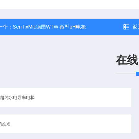
一个：
SenTixMic德国WTW 微型pH电极
返
在线