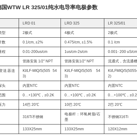
国WTW LR 325/01
纯水电导率电极
参数
LRD 01
LRD 325
LR 325/01
类型
2极式
4极式
2极式
常数
0.1/cm, ±2%
0.475/cm, ±1.5%
0.1 /cm
量程
0.01-200us/cm
1us/cm-2s/cm
0.001- 200 uS/c
管路安装 1/2" NPT
管路安装1/2" NPT
流通式，含流通
Q变送器连
KI/LF-MIQ/S(505 54
KI/LF-MIQ/S(505 54
KI/LFMIQ/S(505
3)
3)
2)
探头
内置NTC
内置NTC
内置NTC
范围
0…+130℃，±0.2K
0…+100℃，±0.2K
0…+100℃，±0.
压力
14巴 20℃
10巴 20℃
2巴 20℃
电极杆：环氧树脂/石
316Ti不锈钢
不锈钢316Ti
墨
133X25mm
133X25mm
120X12mm