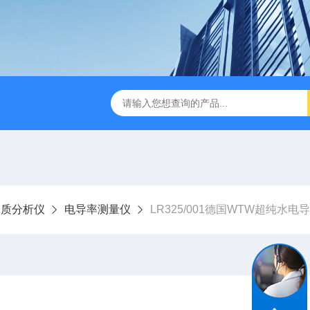
dge2CASELLA科赛乐个人声暴露计
PC-2200/2300进口
水质分析仪
电导率测量仪
LR325/001德国WTW超纯水电