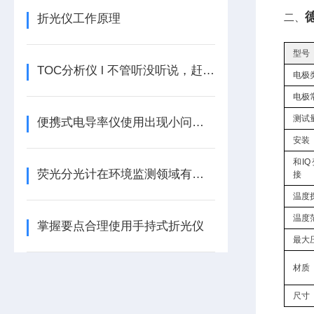
德
二、
折光仪工作原理
型号
TOC分析仪 l 不管听没听说，赶紧来看看吧！
电极
电极
测试
便携式电导率仪使用出现小问题，用户自己如何维修?
安装
和I
荧光分光计在环境监测领域有哪些应用？
接
温度
温度
掌握要点合理使用手持式折光仪
最大
材质
尺寸