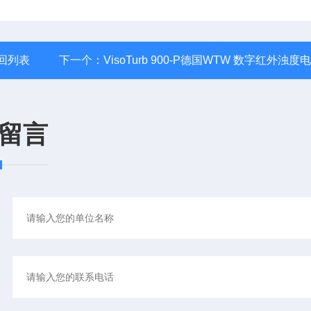
回列表
下一个：
VisoTurb 900-P德国WTW 数字红外浊度
留言