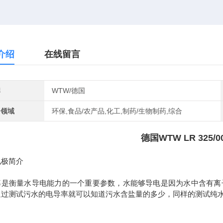
介绍
在线留言
牌
WTW/德国
用领域
环保,食品/农产品,化工,制药/生物制药,综合
德国WTW LR 325/0
电极简介
率是衡量水导电能力的一个重要参数，水能够导电是因为水中含有离
通过测试污水的电导率就可以知道污水含盐量的多少，同样的测试纯