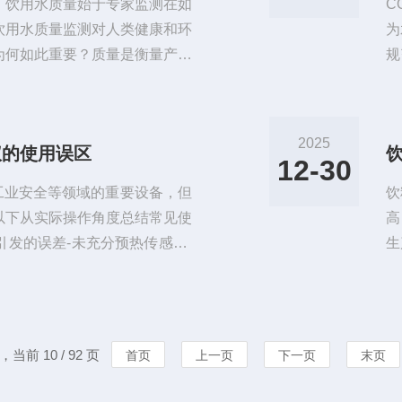
！饮用水质量始于专家监测在如
C
饮用水质量监测对人类健康和环
为
为何如此重要？质量是衡量产品
规
望，并达到高标准。高质量代表
南
TW饮用水检测面板时所关注的
避
量技术，确保饮用水符合严格的
机
2025
仪的使用误区
我们成熟的技术，包括IQSen
自
12-30
证
、工业安全等领域的重要设备，但
饮
以下从实际操作角度总结常见使
高
发的误差-未充分预热传感器-
生
稳定，FID传感器需≥2分钟平衡
水
初始数据漂移高达50%。-建
益
校准本底值功能。-忽视环境校
险
，会因本底值失真导致后续读数
构
，当前 10 / 92 页
首页
上一页
下一页
末页
发