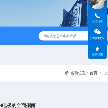
电话咨询
dge2CASELLA科赛乐个人声暴露计
PC-2200/2300进口
扫码加微信
回到顶部
当前位置：
首页
技
pH电极的全面指南