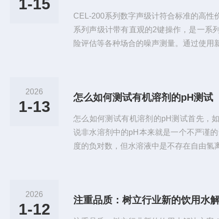
1-15
CEL-200系列数字声级计符合标准的高性价
系列声级计带有直观的2键操作，是一系
险评估等各种场合的噪声测量。通过使用新的
级计可以提供优异的重复性，确保高的精
CEL-200系列声级计价格便宜，却又*
值得时间历史，可以轻松的对当前的噪声
2026
怎么如何测试有机溶剂的pH测试
简单坚固耐用高清晰度显示采用新数字技术符
1-13
量...
怎么如何测试有机溶剂的pH测试首先，
说非水溶剂中的pH本来就是一个不严谨的
度的负对数，但水溶液中是不存在自由氢
离子H3O+（甚至更复杂的水合氢离子）
子转移，设酸用HA表示：HA+H2O⇌A-+
移给水，酸变成了共轭碱A-，而水变成H
2026
注重品质：树立行业新的饮用水
酸，那么水在这个电离中实际相当于碱。p
1-12
O+的浓度...