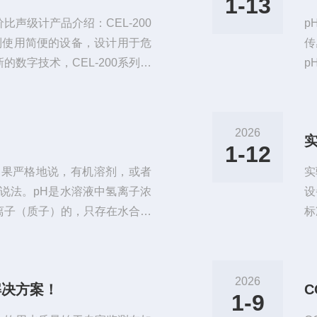
1-13
比声级计产品介绍：CEL-200
p
列使用简便的设备，设计用于危
传
数字技术，CEL-200系列声
p
确度性能，外壳设计紧凑牢固。
用
的高分辨率显示器，可以显示噪声
需
环境进行评估。主要特点：操作
水
2026
合IEC61672的相关规定测
品
1-12
（
如果严格地说，有机溶剂，或者
实
说法。pH是水溶液中氢离子浓
设
离子（质子）的，只存在水合氢
标
，质子酸在水中的电离本质是质
分
H3O+也就是说，酸HA将质子转
洗
3O+，H3O+也可以看作一种
空
2026
解决方案！
H值测量的实际是水溶液中H3
见
1-9
用