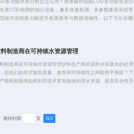
OD多功能水质分析仪怎么用？简单操作指南COD多功能水质分
水质COD检测的核心设备，兼具快速检测、多参数兼容等优势
范操作流程能大幅提升检测效率与数据准确性。以下为分步骤
，新手也能快速上手：一、操作前准备：做好这3步再开机准备
免检测误差和设备故障的关键，务必逐一核对：设备检查接通电
，观察显示屏是否正常点亮，进入系统后查看“光源强度”“仪器
饮料制造商在可持续水资源管理
检信息，确保无报错提示；若长期未使用，建议开机预热30分
光源稳定。试剂与样品准备按...
料制造商在可持续水资源管理饮料生产商对原料水和废水的处理
，但他们如何才能在质量、效率和可持续性之间取得平衡呢？了
产商和装瓶商如何利用技术更有效地利用水资源、提高安全性并
处理要求。推动饮料行业拥抱可持续发展的动力来自多方面。消
要求生产可持续产品，投资者也视可持续发展为实现长期盈利和
的关键。此外，社区也关注生产活动对当地环境的影响，政府和
也在加强环境标准的执行力度。改善水资源管理已成为饮料行业
跳转到第
页
展举措的关键组成部分。为什么？...