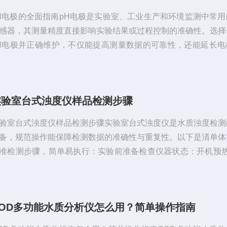
H电极的全面指南pH电极是实验室、工业生产和环境监测中常用
感器，其测量精度直接影响实验结果或过程控制的准确性。选择
H电极并正确维护，不仅能提高测量数据的可靠性，还能延长电
寿命。一、pH电极的选择要点根据测量对象选择电极类型不同
要不同类型的pH电极，主要分类如下：常规复合电极：适用于
溶液，如实验室缓冲液、饮用水等。微量电极：尖细小，适用于
实验室台式浊度仪样品检测步骤
（如试管、96孔板中的溶液）。平头电极：用于半固体或粘
如果酱、化妆品、奶酪等）。防污...
验室台式浊度仪样品检测步骤实验室台式浊度仪是水质浊度检测
备，规范操作能保障检测数据的准确性与重复性。以下是清单体
准检测步骤，简单易执行：实验前准备检查仪器状态：开机预热1
钟，确保显示屏无Error提示，光源与检测器运行正常。准备
干净的比色皿(避免内壁残留污渍)、待测水样、蒸馏水或去离子
白校准)、移液管、滤纸(若水样有杂质)。处理水样：若水样含
COD多功能水质分析仪怎么用？简单操作指南
的悬浮物或杂质，需先用滤纸过滤，防止堵塞或污染比色皿。空
移液管取适量蒸...