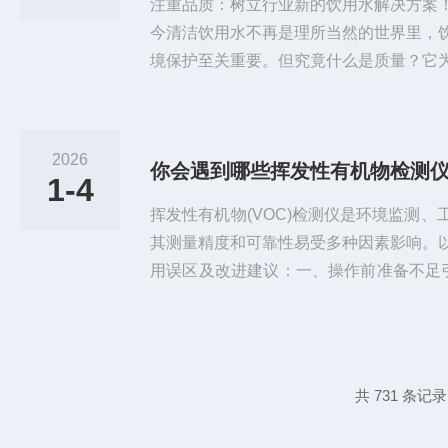
注重品质：树立行业新的饮用水解决方案
今清洁饮用水不再是理所当然的世界里，
境保护至关重要。但究竟什么是质量？它
价值的基准。它意味着产品符合要求和期
着可靠性、耐用性。这正是我们在研发W
重点。我们在饮用水行业采用的高质量测
2026
你会遇到哪些挥发性有机物检测
标准和要求。成熟的测量技术是质量的保证
1-4
sorNet和IDS传感器，...
挥发性有机物(VOC)检测仪是环境监测
其测量精度和可靠性易受多种因素影响。
用误区及改进建议：一、操作前准备不足引
PID传感器需≥30秒预热使深紫外灯光源
火焰离子化状态。若开机立即检测，会导致
议：在洁净空气中完成预热，并触发自动
准与本底值修正-在污染环境中直接开机
共 731 条记录
错误。-对策：启...