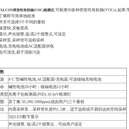
,可检测30多种挥发性有机物(VOCs),如苯
 FALCON挥发性有机物(VOC)检测仪
异丁烯即可简单地校准
程开关可选择3个不同的量程
应速度快,灵敏度高
ED显示,声光报警,低/高2个报警点,可设定
置采样泵,采样管可远程采样
性电池,充电电池或AC适配器供电
携包可清洗,易于清除污染
数
源
4‘C’型碱性电池,AC适配器/充电器,可选镍镉充电电池
命
碱性电池20小时；镍镉电池12小时
类型
光离子化检测器(PID),10.6eV检测灯
围
异丁烯:50,200,1000ppm(或由用户)三个量程
法
内置采样泵，采样管长度约1.2米，适于远程或不易到达的空间采样
3位LED数字显示
声光报警, 低/高2个报警点，可由用户设定