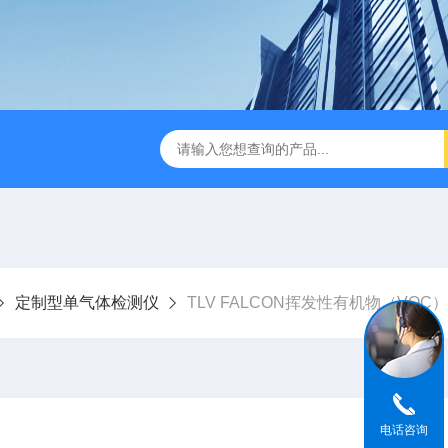
dge2CASELLA科赛乐个人声暴露计
PC-2200/2300进口
定制型单气体检测仪
TLV FALCON挥发性有机物（VOC
电话咨询