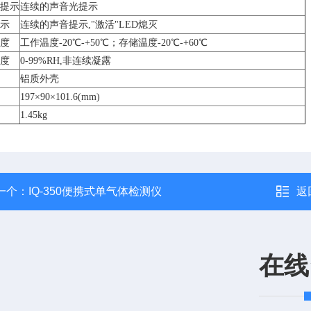
提示
连续的声音光提示
示
连续的声音提示,"激活"LED熄灭
度
工作温度-20℃-+50℃；存储温度-20℃-+60℃
度
0-99%RH,非连续凝露
铝质外壳
197×90×101.6(mm)
1.45kg
一个：
IQ-350便携式单气体检测仪
返
在线