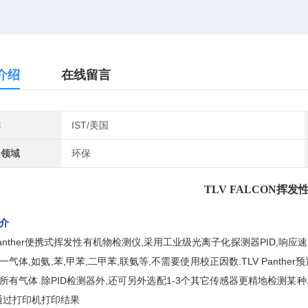
介绍
在线留言
牌
IST/美国
用领域
环保
TLV FALCON挥发
介
 Panther便携式挥发性有机物检测仪,采用工业级光离子化探测器PID,响应
一气体,如氨,苯,甲苯,二甲苯,联氨等,不需要使用校正因数.TLV Pant
所有气体.除PID检测器外,还可另外选配1-3个其它传感器更精地检测某种单
通过打印机打印结果