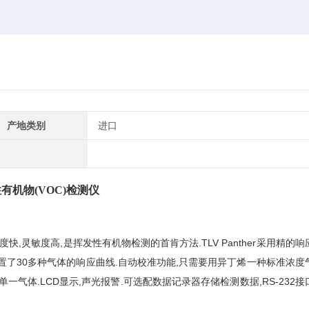
产地类别
进口
性有机物(VOC)检测仪
速度快,灵敏度高,是挥发性有机物检测的首肯方法.TLV Panther采用精的
her预置了30多种气体的响应曲线.自动校准功能,只需要用异丁烯一种标准浓
一气体.LCD显示,声光报警.可选配数据记录器存储检测数据,RS-232接