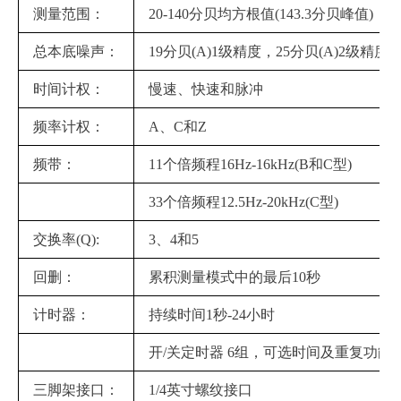
测量范围：
20-140分贝均方根值(143.3分贝峰值)
总本底噪声：
19分贝(A)1级精度，25分贝(A)2级精度
时间计权：
慢速、快速和脉冲
频率计权：
A、C和Z
频带：
11个倍频程16Hz-16kHz(B和C型)
33个倍频程12.5Hz-20kHz(C型)
交换率(Q):
3、4和5
回删：
累积测量模式中的最后10秒
计时器：
持续时间1秒-24小时
开/关定时器 6组，可选时间及重复功能
三脚架接口：
1/4英寸螺纹接口