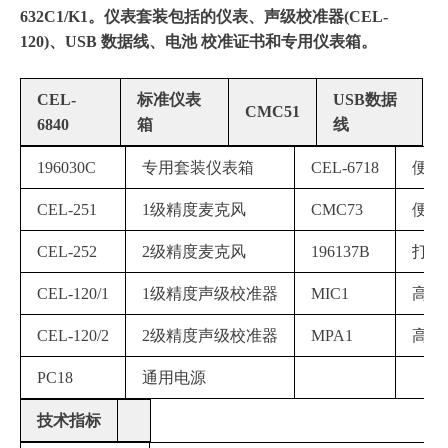
632C1/K1。仪表套装包括的仪表、声级校准器(CEL-
120)、USB 数据线、电池 校准证书和专用仪表箱。
CEL-
标准仪表
USB数据
CMC51
6840
箱
线
196030C
专用套装仪表箱
CEL-6718
便携
CEL-251
1级精度麦克风
CMC73
便携
CEL-252
2级精度麦克风
196137B
打印
CEL-120/1
1级精度声级校准器
MIC1
高量
CEL-120/2
2级精度声级校准器
MPA1
高量
PC18
通用电源
技术指标